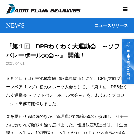
NEWS
ニュースリリース
『第１回 DPBわくわく大運動会 ～ソフト
バレーボール大会～』 開催！
2025.04.01
３月２日（日）中池体育館（岐阜県関市）にて、DPB(大同プレ
ーンベアリング）初のスポーツ大会として、『第１回 DPBわく
わく運動会 ～ソフトバレーボール大会～』を、わくわくプロジ
ェクト主催で開催しました。
春を思わせる陽気のなか、管理職含む総勢59名が参加し、６チー
ムに分かれて熱戦を繰り広げました。優勝決定戦進出は、【生技
課チーム】 vs 【管理職チーム】となり、僅差となる白熱の試合